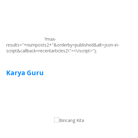
?max-
results="+numposts2+"&orderby=published&alt=json-in-
script&callback=recentarticles2\"><\/script>");
Karya Guru