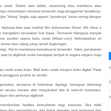
ku cetak. Dalam satu tablet, seseorang bisa membaca atau
mpu menyimpan romansa tersendiri bagi penggemar fanatiknya.
ika ”hilang” begitu saja seperti ”punahnya” kaset seiring dengan
lidahnya kelu saat melihat film dokumenter
Home: We Have a
 mengalami kerusakan luar biasa. Termasuk hilangnya banyak
ene sumber utama buku cetak (
Mizan.com
). Kekhawatiran ini
 kertas daur ulang yang ramah lingkungan.
n maju. Hal ini membawa konsekuensi tersendiri. Yakni, perubahan
 saat ini
digibook
mulai mendapat tempat di negara-negara maju
u nasib suatu buku. Baik buku cetak maupun buku digital. Pada
i pengguna produk itu sendiri.
E
erlukan, terutama di Indonesia. Apalagi, kemajuan teknologi
ti secara merata oleh masyarakat kita di seluruh nusantara.
adaan dan perlunya
digibook
.
M
memberikan fasilitas kemudahan bagi manusia. Jika tidak
g ilmu pengetahuan, kita bakal semakin jauh tertinggal dari