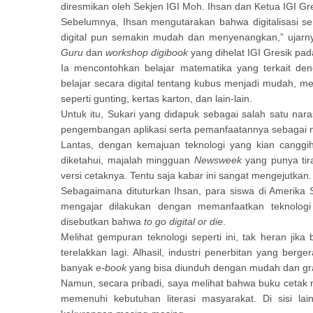
diresmikan oleh Sekjen IGI Moh. Ihsan dan Ketua IGI Gr
Sebelumnya, Ihsan mengutarakan bahwa digitalisasi se
digital pun semakin mudah dan menyenangkan,” ujarn
Guru
dan
workshop
digibook
yang dihelat IGI Gresik pad
Ia mencontohkan belajar matematika yang terkait 
belajar secara digital tentang kubus menjadi mudah, m
seperti gunting, kertas karton, dan lain-lain.
Untuk itu, Sukari yang didapuk sebagai salah satu na
pengembangan aplikasi serta pemanfaatannya sebagai 
Lantas, dengan kemajuan teknologi yang kian cangg
diketahui, majalah mingguan
Newsweek
yang punya tira
versi cetaknya. Tentu saja kabar ini sangat mengejutkan.
Sebagaimana dituturkan Ihsan, para siswa di Amerika 
mengajar dilakukan dengan memanfaatkan teknologi 
disebutkan bahwa
to go digital or die
.
Melihat gempuran teknologi seperti ini, tak heran ji
terelakkan lagi. Alhasil, industri penerbitan yang berg
banyak
e-book
yang bisa diunduh dengan mudah dan gra
Namun, secara pribadi, saya melihat bahwa buku cetak m
memenuhi kebutuhan literasi masyarakat. Di sisi l