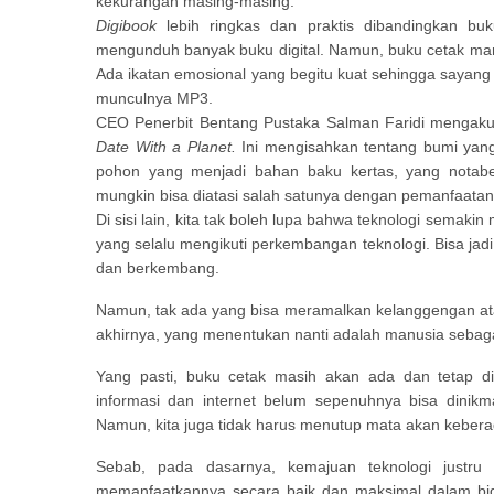
kekurangan masing-masing.
Digibook
lebih ringkas dan praktis dibandingkan bu
mengunduh banyak buku digital. Namun, buku cetak ma
Ada ikatan emosional yang begitu kuat sehingga sayang j
munculnya MP3.
CEO Penerbit Bentang Pustaka Salman Faridi mengaku 
Date With a Planet.
Ini mengisahkan tentang bumi yang
pohon yang menjadi bahan baku kertas, yang notab
mungkin bisa diatasi salah satunya dengan pemanfaatan
Di sisi lain, kita tak boleh lupa bahwa teknologi semaki
yang selalu mengikuti perkembangan teknologi. Bisa jadi
dan berkembang.
Namun, tak ada yang bisa meramalkan kelanggengan ata
akhirnya, yang menentukan nanti adalah manusia sebaga
Yang pasti, buku cetak masih akan ada dan tetap dip
informasi dan internet belum sepenuhnya bisa dinikma
Namun, kita juga tidak harus menutup mata akan keber
Sebab, pada dasarnya, kemajuan teknologi justru 
memanfaatkannya secara baik dan maksimal dalam bidan