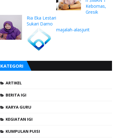
n SMAN 1
Kebomas,
Gresik
Ria Eka Lestari
Sukari Darno
majalah-alasjurit
KATEGORI
ARTIKEL
BERITA IGI
KARYA GURU
KEGIATAN IGI
KUMPULAN PUISI