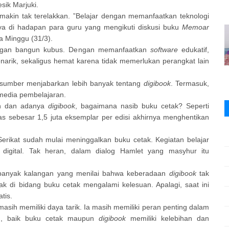
esik Marjuki.
makin tak terelakkan. ”Belajar dengan memanfaatkan teknologi
ya di hadapan para guru yang mengikuti diskusi buku
Memoar
a Minggu (31/3).
dengan bangun kubus. Dengan memanfaatkan
software
edukatif,
enarik, sekaligus hemat karena tidak memerlukan perangkat lain
rasumber menjabarkan lebih banyak tentang
digibook
. Termasuk,
media pembelajaran.
ih dan adanya
digibook
, bagaimana nasib buku cetak? Seperti
s sebesar 1,5 juta eksemplar per edisi akhirnya menghentikan
Serikat sudah mulai meninggalkan buku cetak. Kegiatan belajar
digital. Tak heran, dalam dialog Hamlet yang masyhur itu
ka banyak kalangan yang menilai bahwa keberadaan
digibook
tak
erak di bidang buku cetak mengalami kelesuan. Apalagi, saat ini
tis.
asih memiliki daya tarik. Ia masih memiliki peran penting dalam
ain, baik buku cetak maupun
digibook
memiliki kelebihan dan