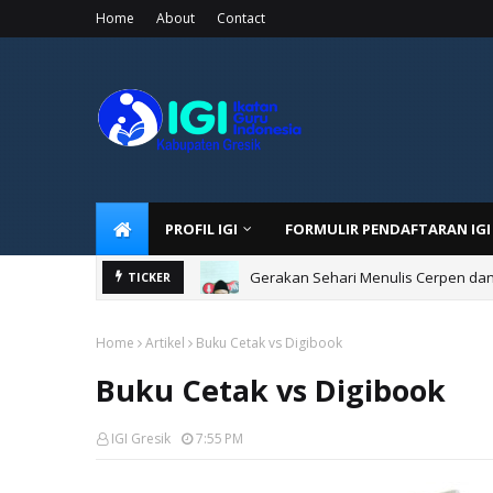
Home
About
Contact
PROFIL IGI
FORMULIR PENDAFTARAN IGI
Gerakan Sehari Menulis Cerpen dan 
TICKER
Home
Artikel
Buku Cetak vs Digibook
Buku Cetak vs Digibook
IGI Gresik
7:55 PM