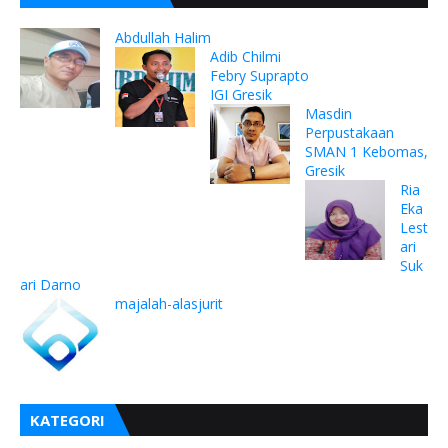
Abdullah Halim
Adib Chilmi
Febry Suprapto
IGI Gresik
Masdin
Perpustakaan
SMAN 1 Kebomas,
Gresik
Ria
Eka
Lest
ari
Suk
ari Darno
majalah-alasjurit
KATEGORI