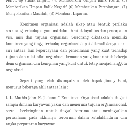
Follow-up
(tidak lanjut), (4) Memberikan Umpan Balik Positif, (5)
Memberikan Umpan Balik Negatif, (6) Memberikan Pertolongan, (7)
Menyelesaikan Masalah, (8) Membuat Laporan.
Komitmen organisasi adalah sikap atau bentuk perilaku
seseorang terhadap organisasi dalam bentuk loyalitas dan pencapaian
visi, misi dan tujuan organisasi. Seseorang dikatakan memiliki
komitmen yang tinggi terhadap organisasi, dapat dikenali dengan ciri-
ciri antara lain kepercayaan dan penerimaan yang kuat terhadap
tujuan dan nilai-nilai organisasi, kemauan yang kuat untuk bekerja
demi organisasi dan keinginan yang kuat untuk tetap menjadi anggota
organisasi.
Seperti yang telah disampaikan oleh bapak Jimmy Gani,
menurut beberapa ahli antara lain :
.
1. L. Mathis-John H. Jackson “ Komitmen Organisasi adalah tingkat
sampai dimana karyawan yakin dan menerima tujuan organisasional,
serta berkeinginan untuk tinggal bersama atau meninggalkan
perusahaan pada akhirnya tercermin dalam ketidakhadiran dan
angka perputaran karyawan.