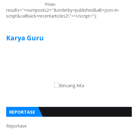
?max-
results="+numposts2+"&orderby=published&alt=json-in-
script&callback=recentarticles2\"><\/script>");
Karya Guru
REPORTASE
Reportase