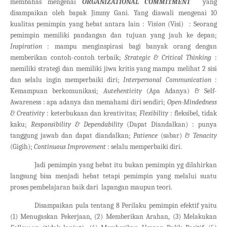
membahas mengenai
ORGANIZATIONAL COMMITMENT
yang
disampaikan oleh bapak Jimmy Gani. Yang diawali mengenai 10
kualitas pemimpin yang hebat antara lain :
Vision
(Visi) : Seorang
pemimpin memiliki pandangan dan tujuan yang jauh ke depan;
Inspiration
: mampu menginspirasi bagi banyak orang dengan
memberikan contoh-contoh terbaik;
Strategic & Critical Thinking
:
memiliki strategi dan memiliki jiwa kritis yang mampu melihat 2 sisi
dan selalu ingin memperbaiki diri;
Interpersonal Communication
:
Kemampuan berkomunikasi;
Autehenticity
(Apa Adanya) & Self-
Awareness : apa adanya dan memahami diri sendiri;
Open-Mindedness
& Creativity
: keterbukaan dan kreativitas;
Flexibility
: fleksibel, tidak
kaku;
Responsibility & Dependability
(Dapat Diandalkan) : punya
tanggung jawab dan dapat diandalkan;
Patience
(sabar) &
Tenacity
(Gigih);
Continuous Improvement
: selalu memperbaiki diri.
Jadi pemimpin yang hebat itu bukan pemimpin yg dilahirkan
langsung bisa menjadi hebat tetapi pemimpin yang melalui suatu
proses pembelajaran baik dari lapangan maupun teori.
Disampaikan pula tentang 8 Perilaku pemimpin efektif yaitu
(1) Menugaskan Pekerjaan, (2) Memberikan Arahan, (3) Melakukan