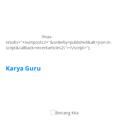
?max-
results="+numposts2+"&orderby=published&alt=json-in-
script&callback=recentarticles2\"><\/script>");
Karya Guru