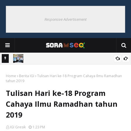
Responsive Advertisement
lajar”
Bersama UPT RC Dispendik Gresik, IGI Siap Tingkatkan
ama
Home
Kompetensi Guru Pendidikan Khusus dan Inklusif
Berita IGI
Tulisan Hari ke-18 Program Cahaya Ilmu Ramadhan
tahun 2019
Tulisan Hari ke-18 Program
Cahaya Ilmu Ramadhan tahun
2019
IGI Gresik
1:23 PM