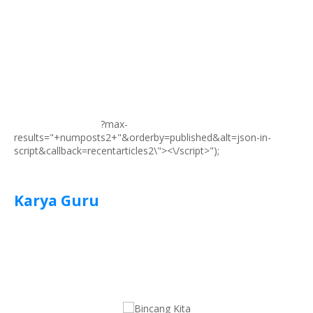
?max-
results="+numposts2+"&orderby=published&alt=json-in-
script&callback=recentarticles2\"><\/script>");
Karya Guru