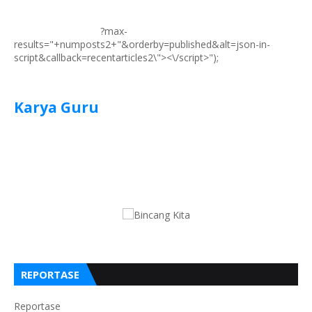
?max-
results="+numposts2+"&orderby=published&alt=json-in-
script&callback=recentarticles2\"><\/script>");
Karya Guru
REPORTASE
Reportase